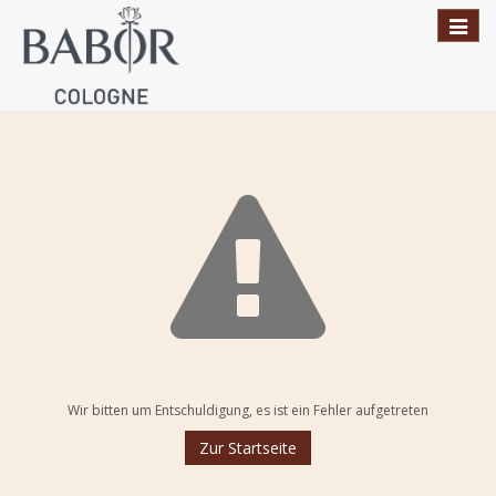
Toggl
naviga
Wir bitten um Entschuldigung, es ist ein Fehler aufgetreten
Zur Startseite